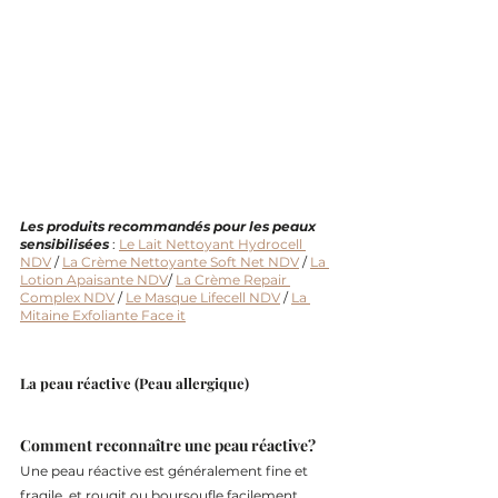
Les produits recommandés pour les peaux 
sensibilisées 
: 
Le Lait Nettoyant Hydrocell 
NDV
 / 
La Crème Nettoyante Soft Net NDV
 / 
La 
Lotion Apaisante NDV
/ 
La Crème Repair 
Complex NDV
 / 
Le Masque Lifecell NDV
 / 
La 
Mitaine Exfoliante Face it
La peau réactive (Peau allergique)
Comment reconnaître une peau réactive?
Une peau réactive est généralement fine et 
fragile, et rougit ou boursoufle facilement 