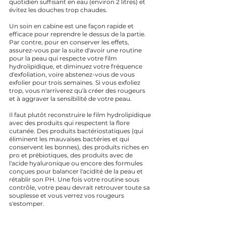
quotidien suffisant en eau (environ 2 litres) et 
évitez les douches trop chaudes. 
Un soin en cabine est une façon rapide et 
efficace pour reprendre le dessus de la partie. 
Par contre, pour en conserver les effets, 
assurez-vous par la suite d'avoir une routine 
pour la peau qui respecte votre film 
hydrolipidique, et diminuez votre fréquence 
d'exfoliation, voire abstenez-vous de vous 
exfolier pour trois semaines. Si vous exfoliez 
trop, vous n'arriverez qu'à créer des rougeurs 
et à aggraver la sensibilité de votre peau.
Il faut plutôt reconstruire le film hydrolipidique 
avec des produits qui respectent la flore 
cutanée. Des produits bactériostatiques (qui 
éliminent les mauvaises bactéries et qui 
conservent les bonnes), des produits riches en 
pro et prébiotiques, des produits avec de 
l'acide hyaluronique ou encore des formules 
conçues pour balancer l'acidité de la peau et 
rétablir son PH. Une fois votre routine sous 
contrôle, votre peau devrait retrouver toute sa 
souplesse et vous verrez vos rougeurs 
s'estomper. 