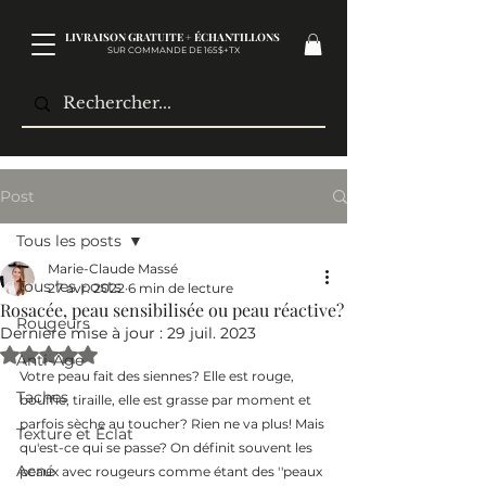
LIVRAISON GRATUITE + ÉCHANTILLONS
SUR COMMANDE DE 165$+TX​
Post
Tous les posts
Marie-Claude Massé
Tous les posts
27 avr. 2022
6 min de lecture
Rosacée, peau sensibilisée ou peau réactive?
Rougeurs
Dernière mise à jour :
29 juil. 2023
Noté NaN étoiles sur 5.
Anti-Âge
Votre peau fait des siennes? Elle est rouge, 
Taches
bouffie, tiraille, elle est grasse par moment et 
parfois sèche au toucher? Rien ne va plus! Mais 
Texture et Éclat
qu'est-ce qui se passe? On définit souvent les 
Acné
peaux avec rougeurs comme étant des ''peaux 