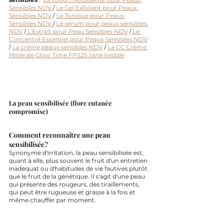
Sensibles NDV 
/ 
Le Gel Exfoliant pour Peaux 
Sensibles NDV
 / 
Le Tonique pour Peaux 
Sensibles NDV 
/ 
Le sérum pour peaux sensibles 
NDV
 /
 L'Extrait pour Peau Sensibles NDV
 /
 Le 
Concentré Essentiel pour Peaux Sensibles NDV
/ 
La crème peaux sensibles NDV
 / 
La CC Crème 
Minérale Glow Time FPS25 Jane Iredale
La peau sensibilisée (flore cutanée 
compromise)
Comment reconnaître une peau 
sensibilisée?
Synonyme d'irritation, la peau sensibilisée est, 
quant à elle, plus souvent le fruit d'un entretien 
inadéquat ou d'habitudes de vie fautives plutôt 
que le fruit de la génétique. Il s'agit d'une peau 
qui présente des rougeurs, des tiraillements, 
qui peut être rugueuse et grasse à la fois et 
même chauffer par moment. 