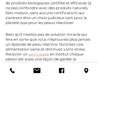
de produits biologiques certifiés et efficaces (à 
ne pas confondre avec des produits naturels, 
faits maison, sans aucune certification) qui 
s'avèrent être un choix judicieux tant pour la 
planète que pour les peaux réactives!
Bien qu'il n'existe pas de solution miracle qui 
fera en sorte que vous n'éprouviez plus jamais 
un épisode de peau réactive, favorisez une 
alimentation saine et diminuez votre stress. 
Recevoir un 
soin visage
 en institut chaque 
saison est aussi une façon de garder la 
réactivité de votre peau sous contrôle, en plus 
d'être un moment de détente qui vous fera à 
vous, et à votre peau, le plus grand bien!