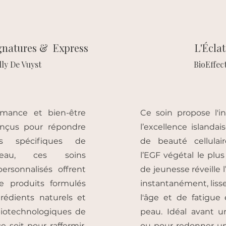
gnatur
es & Express
L'Éclat
ly De Vuyst
BioEffec
ormance et bien-être
Ce soin propose l'i
onçus pour répondre
l’excellence islanda
s spécifiques de
de beauté cellulai
eau, ces soins
l’EGF végétal le plus 
rsonnalisés offrent
de jeunesse réveille l
 de produits formulés
instantanément, lisse
rédients naturels et
l'âge et de fatigue 
biotechnologiques de
peau. Idéal avant 
e soit pour raffermir,
ou pour redonner un