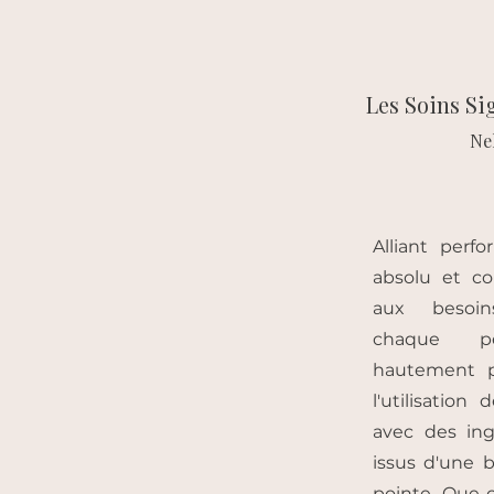
Les Soins Si
Nel
Alliant perf
absolu et c
aux besoin
chaque p
hautement pe
l'utilisation
avec des ing
issus d'une 
pointe. Que c