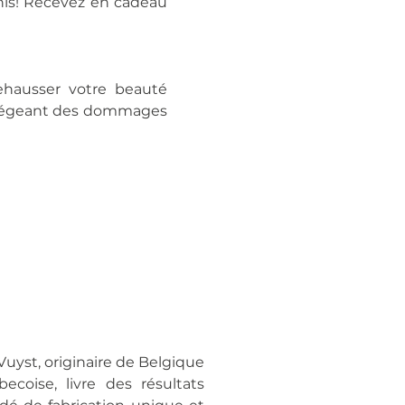
nis! Recevez en cadeau
ehausser votre beauté
otégeant des dommages
uyst, originaire de Belgique
coise, livre des résultats