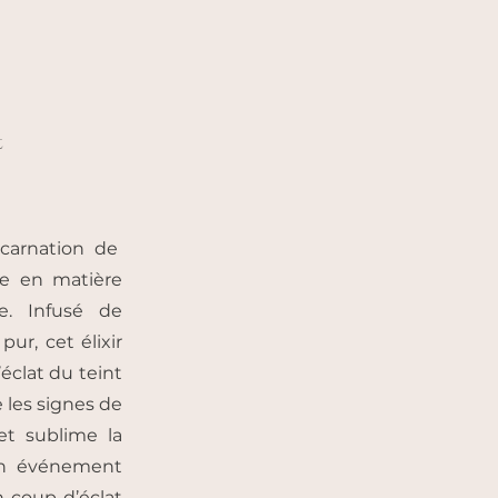
t
ncarnation de
ise en matière
re. Infusé de
pur, cet élixir
’éclat du teint
 les signes de
et sublime la
un événement
 coup d’éclat