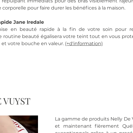
s repulpant immédiats pour des bras visiblement rajeu
 corporelle pour faire durer les bénéfices à la maison.
pide Jane Iredale
se en beauté rapide à la fin de votre soin pour r
e routine beauté égalise
ra
votre teint tout en vous pr
 et votre bouche en valeur.
(+d'inform
ation)
E VUYST
La gamme de produits Nelly De V
et maintenant fièrement Québe