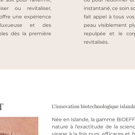
aiser ou revitaliser,
instantané, ce soin s
offre une expérience
fait appel à tous vos
e luxueuse et des
peau visiblement pl
ibles dès la première
repulpée et le corp
revitalisés.
T
L’innovation biotechnologique islanda
Née en Islande, la gamme BIOEFFEC
nature à l’exactitude de la scien
visage à la fois purs, efficaces 