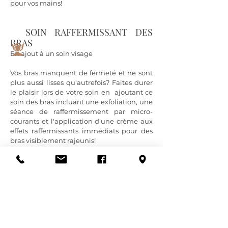
pour vos mains!
SOIN RAFFERMISSANT DES
BRAS
En ajout à un soin visage
Vos bras manquent de fermeté et ne sont
plus aussi lisses qu'autrefois? Faites durer
le plaisir lors de votre soin en ajoutant ce
soin des bras incluant une exfoliation, une
séance de raffermissement par micro-
courants et l'application d'une crème aux
effets raffermissants immédiats pour des
bras visiblement rajeunis!
PÉDICURE SÈCHE
Ce soin pour les pieds les revitalise et
revigore. Idéal même pour les pieds secs et
abimés, il comprend la désinfection des
pieds, le soin des ongles et des cuticules, le