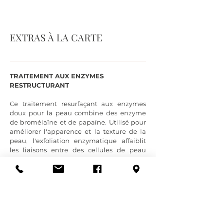
EXTRAS À LA CARTE
TRAITEMENT AUX ENZYMES
RESTRUCTURANT
Ce traitement resurfaçant aux enzymes
doux pour la peau combine des enzyme
de bromélaïne et de papaïne. Utilisé pour
améliorer l'apparence et la texture de la
peau, l'exfoliation enzymatique affaiblit
les liaisons entre des cellules de peau
peau mortes à la surface et stimulent la
croissance de nouvelles cellules
pour des
résultats encore plus impressionnants
.
MASQUE À L'ARGILE AFFINATEUR DE
PORES