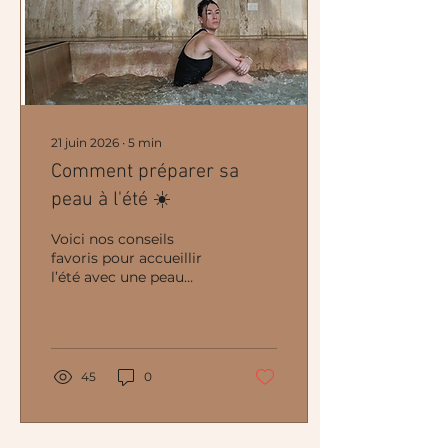
21 juin 2026
∙
5
min
Comment préparer sa
peau à l'été ☀️
Voici nos conseils
favoris pour accueillir
l’été avec une peau
éclatante, confortable et
en santé.
45
0