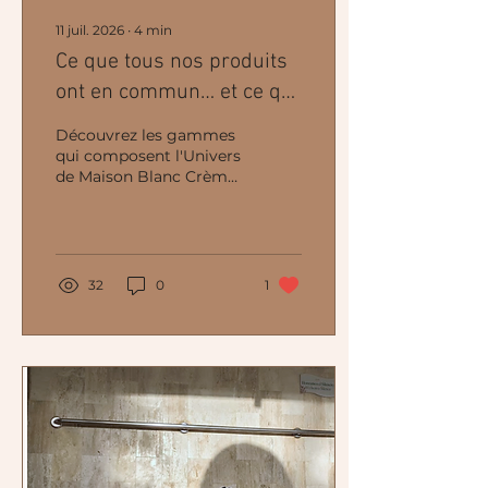
11 juil. 2026
∙
4
min
Ce que tous nos produits
ont en commun… et ce qui
les rend uniques
Découvrez les gammes
qui composent l'Univers
de Maison Blanc Crème.
Des produits aux
résultats prouvés,
respectueux de la peau
et de sa flore cutanée.
32
0
1