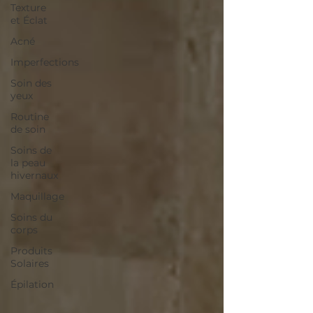
Texture
et Éclat
Acné
Imperfections
Soin des
yeux
Routine
de soin
Soins de
la peau
hivernaux
Maquillage
Soins du
corps
Produits
Solaires
Épilation