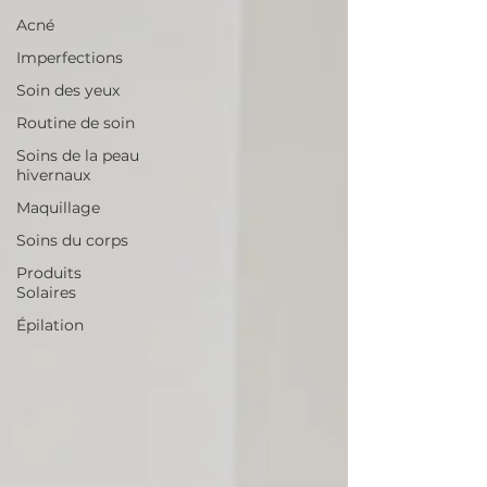
Acné
Imperfections
Soin des yeux
Routine de soin
Soins de la peau
hivernaux
Maquillage
Soins du corps
Produits
Solaires
Épilation