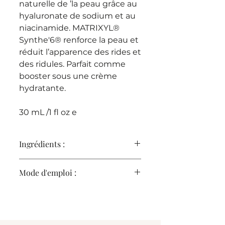
naturelle de ’la peau grâce au
hyaluronate de sodium et au
niacinamide. MATRIXYL®
Synthe'6® renforce la peau et
réduit l’apparence des rides et
des ridules. Parfait comme
booster sous une crème
hydratante.
30 mL /1 fl oz e
Ingrédients :
MATRIXYL® Synthe'6® :
Basé sur
Mode d'emploi :
un tripeptide naturellement
présent dans le collagène et les
Tournez la pompe à gauche pour
laminines, le MATRIXYL®
l’ouvrir et à droite pour la fermer.
Synthe΄6® est synthétisé en liant
Deux fois par jour, après le
des acides aminés spécialisés afin
nettoyage, appliquer 1 – à