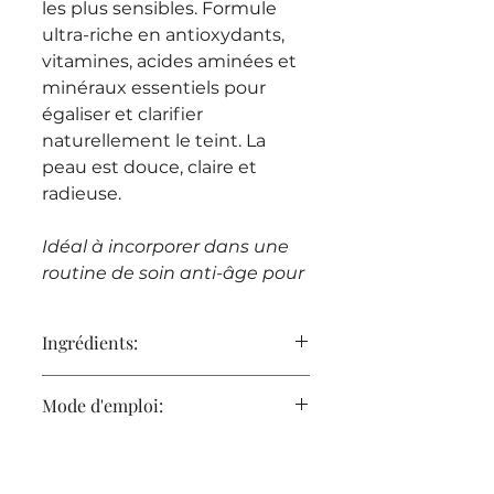
les plus sensibles. Formule
ultra-riche en antioxydants,
vitamines, acides aminées et
minéraux essentiels pour
égaliser et clarifier
naturellement le teint. La
peau est douce, claire et
radieuse.
Idéal à incorporer dans une
routine de soin anti-âge pour
augmenter les résultats de la
routine de soin quotidienne. À
Ingrédients:
faire une fois semaine.
Extrait d’Aloe Vera
Mode d'emploi:
----------------------------------------
Silice
-
Kaolin
Une fois par semaine, appliquez
Extrait de fleur d’aubépine
le masque sur une peau
Extrait d’Acérola
BioTense Mask