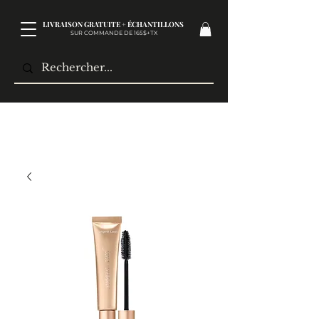
LIVRAISON GRATUITE + ÉCHANTILLONS
SUR COMMANDE DE 165$+TX​