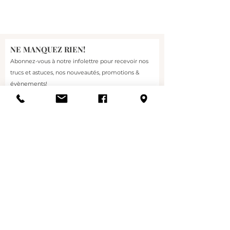
Ce mascara est contenu dans
un tube qu'il est possible de
compresser pour utilisation
NE MANQUEZ RIEN!
jusqu'à la dernière goutte!
Abonnez-vous à notre infolettre pour recevoir nos
trucs et astuces, nos nouveautés, promotions &
Couleurs disponibles :
évènements!
Black ice
Courriel
Expresso
----------------------------------------
-
S'abonner
Longest Lash Thickening
and Lengthening Mascara
For those who want it all: well‐
defined, longer looking lashes
and buildable volume!