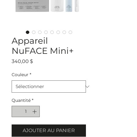
Appareil
NuFACE Mini+
Prix
340,00 $
Couleur
*
Quantité
*
AJOUTER AU PANIER