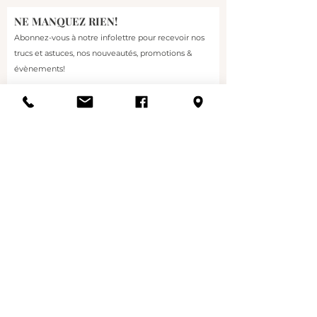
FDA. La technologie exclusive
NE MANQUEZ RIEN!
NuFACE 3-Depth cible votre
Abonnez-vous à notre infolettre pour recevoir nos
peau et vos muscles pour
trucs et astuces, nos nouveautés, promotions &
estomper instantanément*
évènements!
les ridules et les rides, donner
Courriel
à votre visage un aspect plus
ferme et lifté et une
apparence tonique et profilée
au fil du temps**.
S'abonner
Ce qui le rend spécial
NuFACE MINI+ EST SI
INTELLIGENT :
Débloquez la technologie
NuFACE 3-Depth exclusive
Nouveaux/Nouvelles Clientes
à l'application pour cibler
Politiques
votre peau et vos muscles
Carrières