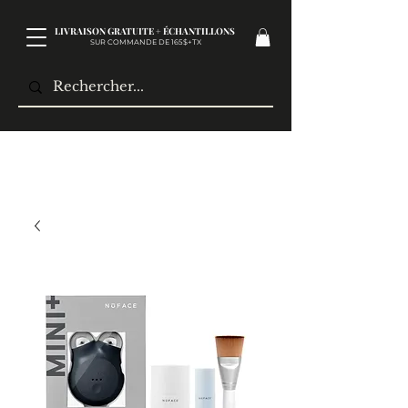
LIVRAISON GRATUITE + ÉCHANTILLONS
SUR COMMANDE DE 165$+TX​