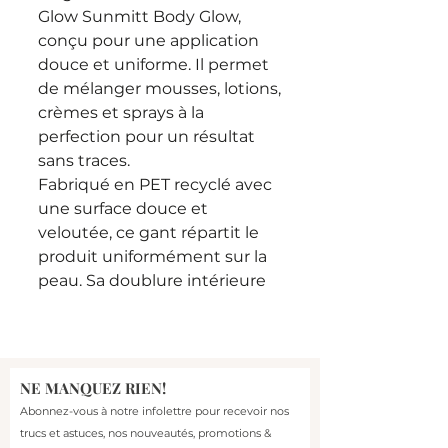
Glow Sunmitt Body Glow,
conçu pour une application
douce et uniforme. Il permet
de mélanger mousses, lotions,
crèmes et sprays à la
perfection pour un résultat
sans traces.
Fabriqué en PET recyclé avec
une surface douce et
veloutée, ce gant répartit le
produit uniformément sur la
peau. Sa doublure intérieure
résistante à l'eau protège vos
mains pendant l'application,
tandis que sa texture ultra-
douce glisse sans effort pour
NE MANQUEZ RIEN!
un résultat lisse et
Abonnez-vous à notre infolettre pour recevoir nos
homogène.
trucs et astuces, nos nouveautés, promotions &