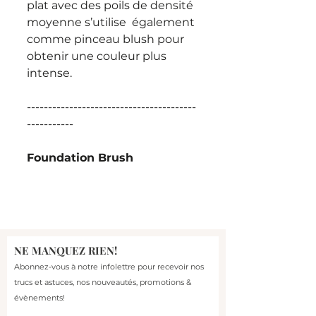
plat avec des poils de densité
moyenne s’utilise également
comme pinceau blush pour
obtenir une couleur plus
intense.
----------------------------------------
-----------
Foundation Brush
Perfect for applying any liquid
foundation, gel or cream. Also
ideal as a blush brush.
NE MANQUEZ RIEN!
A large, flat synthetic brush
Abonnez-vous à notre infolettre pour recevoir nos
with medium-density
trucs et astuces, nos nouveautés, promotions &
bristles.
évènements!
Luxuriously soft.