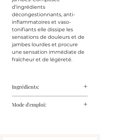
d’ingrédients
décongestionnants, anti-
inflammatoires et vaso-
tonifiants elle dissipe les
sensations de douleurs et de
jambes lourdes et procure
une sensation immédiate de
fraîcheur et de légèreté.
Idéal pour les jambes lourdes
présentant de la « peau de
Ingrédients:
crocodile » et pour les
personnes prédisposées aux
Huile de graines de bourrache
Mode d'emploi:
problèmes circulatoires
Arnica
(insuffisance veineuse etc.).
Complexe synergique d’huiles
Appliquer uniformément l’huile
essentielles de menthe
sur les jambes ou sur la zone à
Cyprès citronné
----------------------------------------
traiter.
Lavandin et citrus
-
Masser jusqu’à absorption
Vitamines F et E.